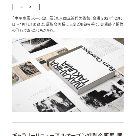
ニュース
「中平卓⾺ ⽕―氾濫」展（東京国⽴近代美術館、会期 2024年2⽉6
⽇〜4⽉7⽇）図録は、展覧会同様に⼤変ご好評を得て、会期終了間際
の刊⾏であったにもかかわ…
ギャラリーリニューアルオープン特別企画展 開