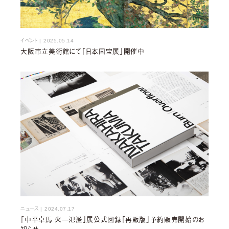
イベント
|
2025.05.14
大阪市立美術館にて「日本国宝展」開催中
ニュース
|
2024.07.17
「中平卓⾺ ⽕―氾濫」展公式図録「再販版」予約販売開始のお