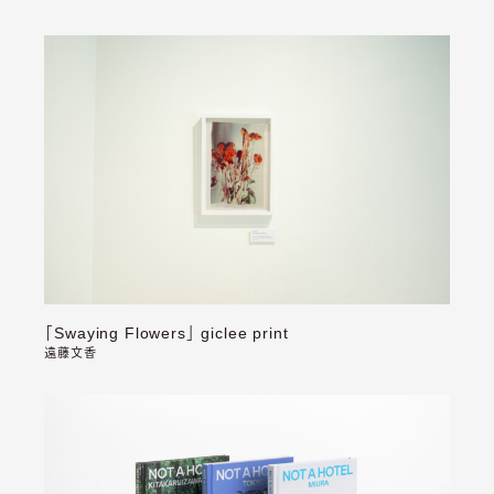
「Swaying Flowers」 giclee print
遠藤文香