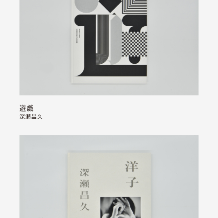
遊戯
深瀬昌久