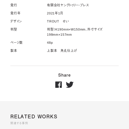
発行
有限会社ヤングトゥリー・プレス
発行年
2021年1月
デザイン
TROUT せい
判型
判型：H190mm×W150mm、外寸サイズ
198mm×157mm
ページ数
48p
製本
上製本 角丸仕上げ
Share
RELATED WORKS
関連する事例