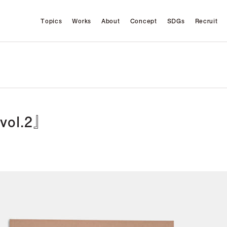
Topics
Works
About
Concept
SDGs
Recruit
ol.2』