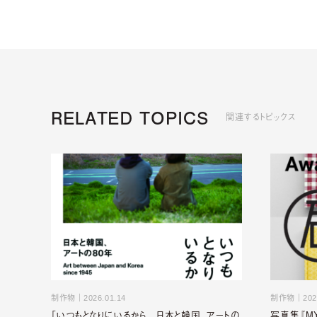
RELATED TOPICS
関連するトピックス
制作物
｜
2026.01.14
制作物
｜
202
「いつもとなりにいるから 日本と韓国、アートの
写真集『MY