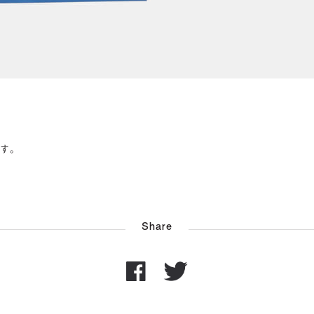
。
す。
Share