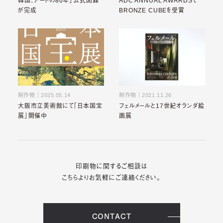
韓国、アートの80年」公式図録
ADC ANNUAL AWARDSで
が完成
BRONZE CUBEを受賞
制作物
｜
2025.05.14
制作物
｜
2021.11.26
大阪市立美術館にて「日本国宝
フェルメールと17世紀オランダ絵
展」開催中
画展
印刷物に関するご相談は
こちらよりお気軽にご連絡ください。
CONTACT