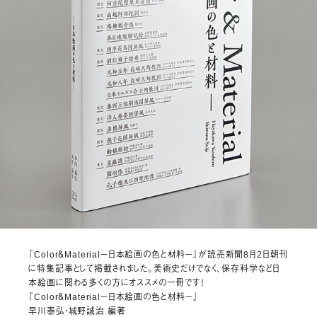
『Color＆Material－日本絵画の色と材料－』が読売新聞8月2日朝刊
に特集記事として掲載されました。美術史だけでなく、保存科学など日
本絵画に関わる多くの方にオススメの一冊です！
『Color＆Material－日本絵画の色と材料－』
早川泰弘・城野誠治 編著