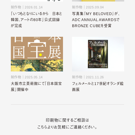
制作物
｜
2026.01.14
制作物
｜
2025.09.04
「いつもとなりにいるから 日本と
写真集『MY BELOVED』が、
韓国、アートの80年」公式図録
ADC ANNUAL AWARDSで
が完成
BRONZE CUBEを受賞
制作物
｜
2025.05.14
制作物
｜
2021.11.26
大阪市立美術館にて「日本国宝
フェルメールと17世紀オランダ絵
展」開催中
画展
印刷物に関するご相談は
こちらよりお気軽にご連絡ください。