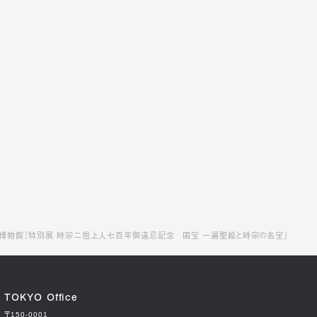
博物館『特別展 時宗二祖上人七百年御遠忌記念 国宝 一遍聖絵と時宗の名宝』
TOKYO Office
〒150-0001