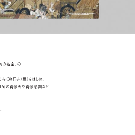
宗の名宝』の
寺（遊行寺）蔵）をはじめ、
祖師の肖像画や肖像彫刻など、
、