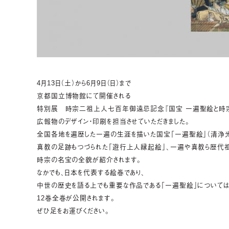
4月13日（土）から6月9日（日）まで
京都国立博物館にて開催される
特別展 時宗二祖上人七百年御遠忌記念『国宝 一遍聖絵と時
広報物のデザイン・印刷を担当させていただきました。
全国各地を遍歴した一遍の生涯を描いた国宝「一遍聖絵」（清浄光
真教の足跡もつづられた「遊行上人縁起絵」、一遍や真教ら歴代
時宗の名宝の全貌が紹介されます。
なかでも、日本を代表する絵巻であり、
中世の歴史を語る上でも重要な作品である「一遍聖絵」については
12巻全巻が公開されます。
ぜひ足をお運びください。