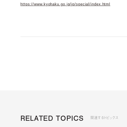
https://www.kyohaku.go.jp/jp/special/index.html
RELATED TOPICS
関連するトピックス