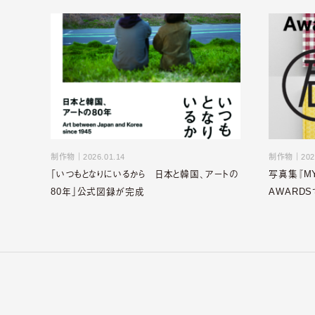
制作物
｜
2026.01.14
制作物
｜
202
「いつもとなりにいるから 日本と韓国、アートの
写真集『MY
80年」公式図録が完成
AWARDS