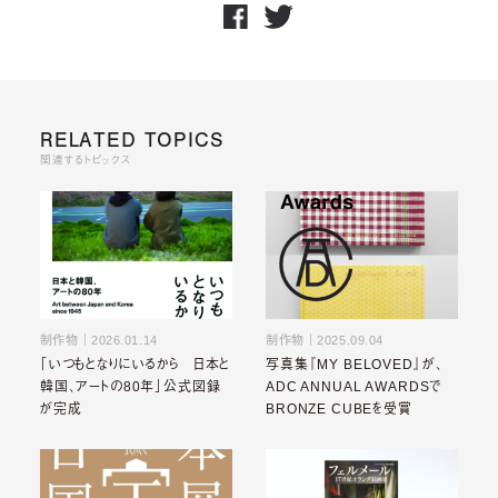
RELATED TOPICS
関連するトピックス
制作物
｜
2026.01.14
制作物
｜
2025.09.04
「いつもとなりにいるから 日本と
写真集『MY BELOVED』が、
韓国、アートの80年」公式図録
ADC ANNUAL AWARDSで
が完成
BRONZE CUBEを受賞