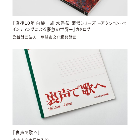
『没後10年 白髪一雄 水滸伝 豪傑シリーズ ─アクション・ペ
インティングによる豪放の世界─』カタログ
公益財団法人 尼崎市文化振興財団
『裏声で歌へ』