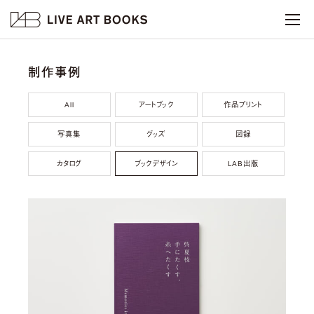
制作事例
All
アートブック
作品プリント
写真集
グッズ
図録
カタログ
ブックデザイン
LAB出版